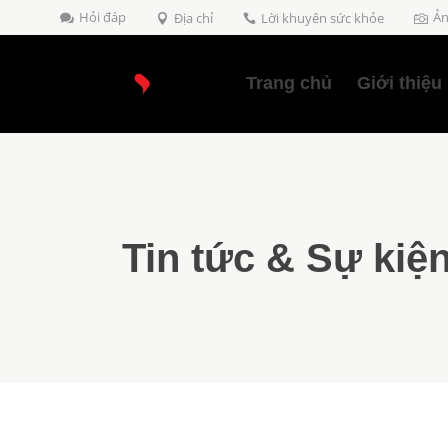
Hỏi đáp
Ản
Địa chỉ
Lời khuyên sức khỏe
Trang chủ
Giới thiệu
Tin tức & Sự kiệ