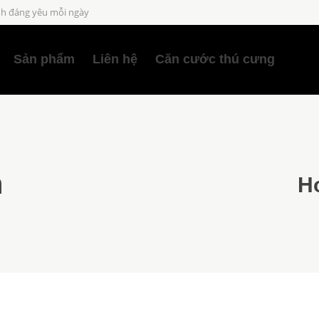
h đáng yêu mỗi ngày
Sản phẩm
Liên hệ
Căn cước thú cưng
n
H