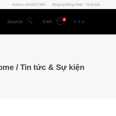
Hotline: 024.6297.9851
Đăng ký/Đăng nhập
Tài khoản
0
Cart
Search
ome
/
Tin tức & Sự kiện