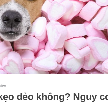
kiện
ẹo dẻo không? Nguy cơ 