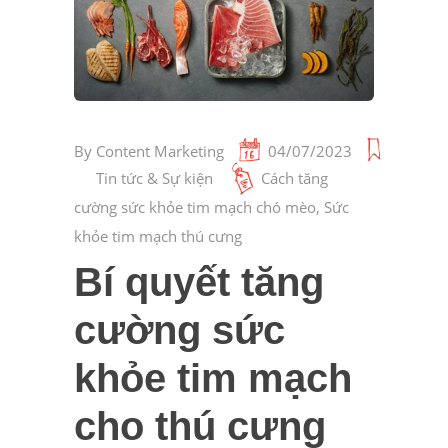
By
Content Marketing
04/07/2023
Tin tức & Sự kiện
Cách tăng
cường sức khỏe tim mạch chó mèo
,
Sức
khỏe tim mạch thú cưng
Bí quyết tăng
cường sức
khỏe tim mạch
cho thú cưng