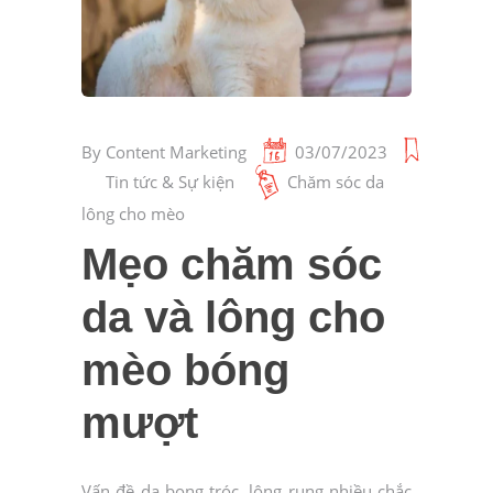
By
Content Marketing
03/07/2023
Tin tức & Sự kiện
Chăm sóc da
lông cho mèo
Mẹo chăm sóc
da và lông cho
mèo bóng
mượt
Vấn đề da bong tróc, lông rụng nhiều chắc