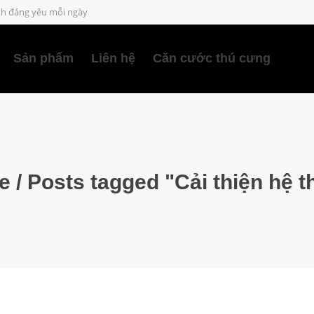
h đáng yêu mỗi ngày
Sản phẩm
Liên hệ
Căn cước thú cưng
e
/
Posts tagged "Cải thiện hệ 