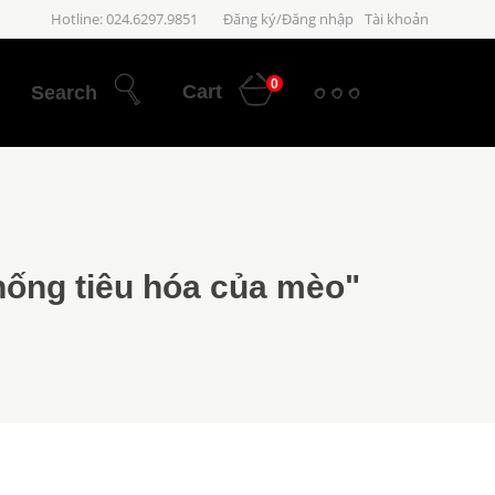
Hotline: 024.6297.9851
Đăng ký/Đăng nhập
Tài khoản
0
Cart
Search
thống tiêu hóa của mèo"