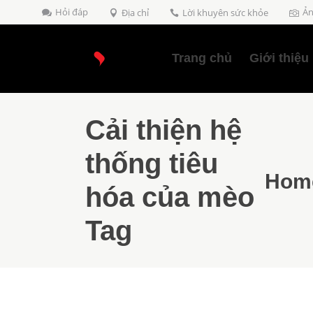
Hỏi đáp
Ản
Địa chỉ
Lời khuyên sức khỏe
Trang chủ
Giới thiệu
Cải thiện hệ
thống tiêu
Hom
hóa của mèo
Tag