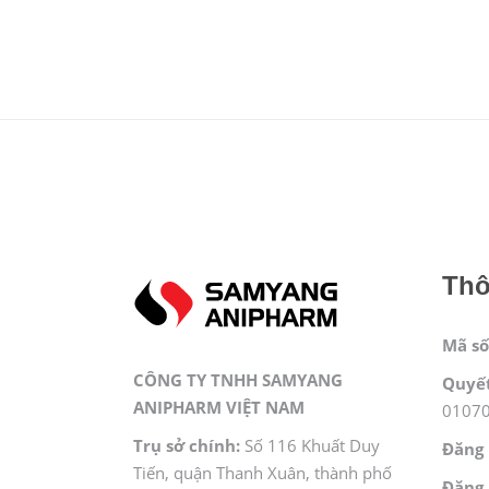
Thô
Mã số
CÔNG TY TNHH SAMYANG
Quyết
ANIPHARM VIỆT NAM
0107
Trụ sở chính:
Số 116 Khuất Duy
Đăng 
Tiến, quận Thanh Xuân, thành phố
Đăng 