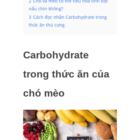
2
Chó và mèo có thể tiêu hóa tinh bột
nấu chín không?
3
Cách đọc nhãn Carbohydrate trong
thức ăn thú cưng
Carbohydrate
trong thức ăn của
chó mèo