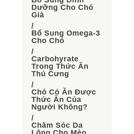
Dưỡng Cho Chó
Già
/
Bổ Sung Omega-3
Cho Chó
/
Carbohyrate
Trong Thức Ăn
Thú Cưng
/
Chó Có Ăn Được
Thức Ăn Của
Người Không?
/
Chăm Sóc Da
Lông Cho Mèo