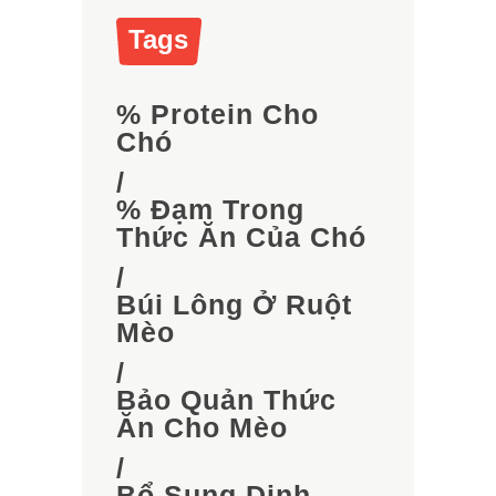
Tags
% Protein Cho
Chó
/
% Đạm Trong
Thức Ăn Của Chó
/
Búi Lông Ở Ruột
Mèo
/
Bảo Quản Thức
Ăn Cho Mèo
/
Bổ Sung Dinh