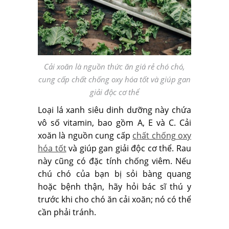
Cải xoăn là nguồn thức ăn giá rẻ chó chó,
cung cấp chất chống oxy hóa tốt và giúp gan
giải độc cơ thể
Loại lá xanh siêu dinh dưỡng này chứa
vô số vitamin, bao gồm A, E và C. Cải
xoăn là nguồn cung cấp
chất chống oxy
hóa tốt
và giúp gan giải độc cơ thể. Rau
này cũng có đặc tính chống viêm. Nếu
chú chó của bạn bị sỏi bàng quang
hoặc bệnh thận, hãy hỏi bác sĩ thú y
trước khi cho chó ăn cải xoăn; nó có thể
cần phải tránh.