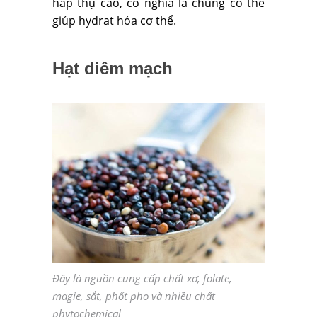
hấp thụ cao, có nghĩa là chúng có thể
giúp hydrat hóa cơ thể.
Hạt diêm mạch
Đây là nguồn cung cấp chất xơ, folate,
magie, sắt, phốt pho và nhiều chất
phytochemical