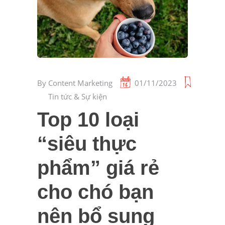
By
Content Marketing
01/11/2023
Tin tức & Sự kiện
Top 10 loại
“siêu thực
phẩm” giá rẻ
cho chó bạn
nên bổ sung