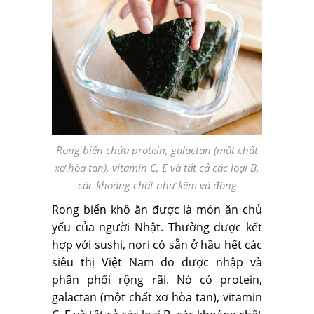
Rong biển chứa protein, galactan (một chất
xơ hòa tan), vitamin C, E và tất cả các loại B,
các khoáng chất như kẽm và đồng
Rong biển khô ăn được là món ăn chủ
yếu của người Nhật. Thường được kết
hợp với sushi, nori có sẵn ở hầu hết các
siêu thị Việt Nam do được nhập và
phân phối rộng rãi. Nó có protein,
galactan (một chất xơ hòa tan), vitamin