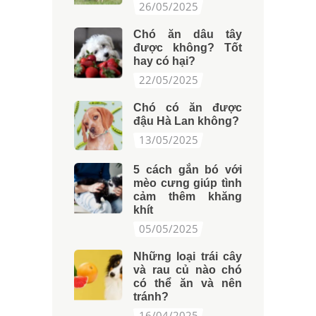
26/05/2025
Chó ăn dâu tây
được không? Tốt
hay có hại?
22/05/2025
Chó có ăn được
đậu Hà Lan không?
13/05/2025
5 cách gắn bó với
mèo cưng giúp tình
cảm thêm khăng
khít
05/05/2025
Những loại trái cây
và rau củ nào chó
có thể ăn và nên
tránh?
16/04/2025