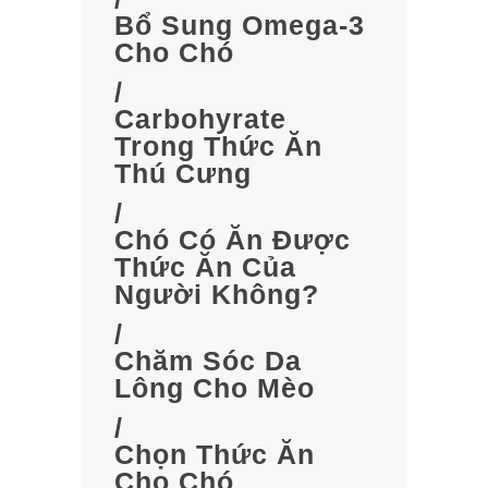
Bổ Sung Omega-3
Cho Chó
/
Carbohyrate
Trong Thức Ăn
Thú Cưng
/
Chó Có Ăn Được
Thức Ăn Của
Người Không?
/
Chăm Sóc Da
Lông Cho Mèo
/
Chọn Thức Ăn
Cho Chó